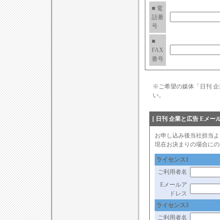
■ 電
話番
号
■
FAX
番号
※ご希望の媒体「日刊 
い。
[ 日刊 企業と広告 Eメ
お申し込み後当社担当よ
現在お決まりの場合にの
ライセンス1
ご利用者名
Eメールア
ドレス
ライセンス3
ご利用者名