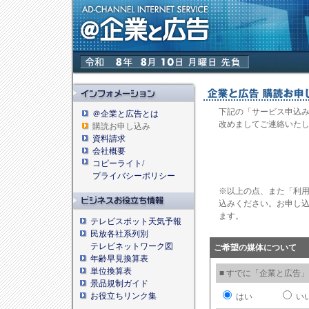
下記の「サービス申込み
＠企業と広告とは
改めましてご連絡いた
購読お申し込み
資料請求
会社概要
コピーライト/
プライバシーポリシー
※以上の点、また「利
込みください。お申し込
ます。
テレビスポット天気予報
民放各社系列別
テレビネットワーク図
ご希望の媒体について
年齢早見換算表
単位換算表
■ すでに「企業と広告
景品規制ガイド
お役立ちリンク集
はい
い