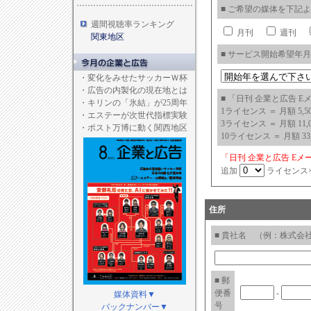
■ ご希望の媒体を下記
週間視聴率ランキング
月刊
週刊
関東地区
■ サービス開始希望年
・
変化をみせたサッカーＷ杯
・
広告の内製化の現在地とは
■ 「日刊 企業と広告 
・
キリンの「氷結」が25周年
1ライセンス ＝ 月額 5,50
・
エステーが次世代指標実験
3ライセンス ＝ 月額 11,0
・
ポスト万博に動く関西地区
10ライセンス ＝ 月額 33,
「日刊 企業と広告 E
追加
ライセンス×
住所
■ 貴社名 （例：株式会社
■ 郵
便番
-
媒体資料▼
号
バックナンバー▼