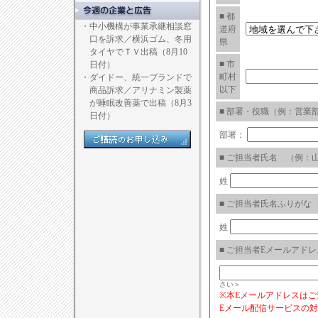
■ 都
・
中小機構が事業承継相談窓
道府
口を訴求／横浜ゴム、冬用
県
タイヤでＴＶ出稿（8月10
■ 市
日付）
町村
・
ダイドー、統一ブランドで
以下
商品訴求／アリナミン製薬
が睡眠改善薬で出稿（8月3
■ 部署・役職（例：営業
日付）
部署：
■ ご担当者氏名 （例：
姓
■ ご担当者氏名ふりがな
姓
■ ご担当者Eメールアドレス（例
さい＞
※本Eメールアドレスは
Eメール配信サービスの