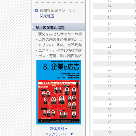
13
14
週間視聴率ランキング
15
関東地区
16
17
18
・
変化をみせたサッカーＷ杯
19
・
広告の内製化の現在地とは
20
・
キリンの「氷結」が25周年
21
・
エステーが次世代指標実験
22
・
ポスト万博に動く関西地区
23
24
25
26
27
28
29
30
31
32
33
34
35
媒体資料▼
36
バックナンバー▼