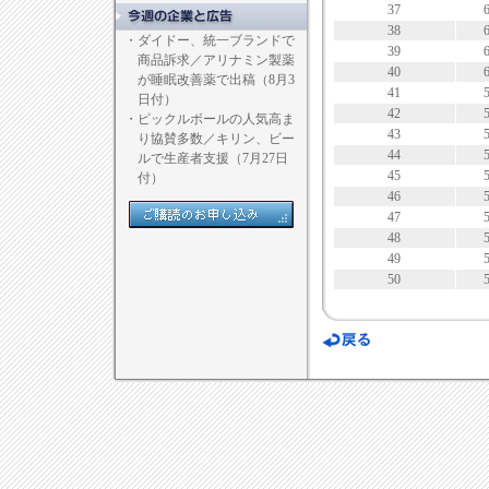
37
38
・
ダイドー、統一ブランドで
39
商品訴求／アリナミン製薬
40
が睡眠改善薬で出稿（8月3
41
日付）
42
・
ピックルボールの人気高ま
43
り協賛多数／キリン、ビー
44
ルで生産者支援（7月27日
45
付）
46
47
48
49
50