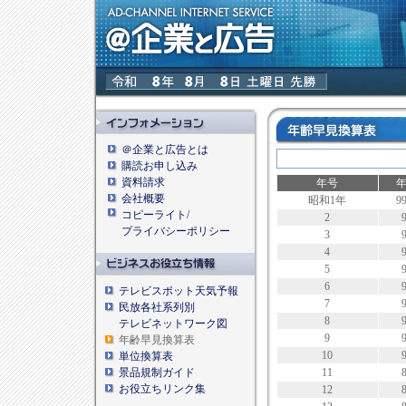
＠企業と広告とは
購読お申し込み
資料請求
年号
会社概要
昭和1年
9
コピーライト/
2
プライバシーポリシー
3
4
5
6
テレビスポット天気予報
7
民放各社系列別
8
テレビネットワーク図
9
年齢早見換算表
10
単位換算表
景品規制ガイド
11
お役立ちリンク集
12