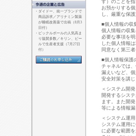
す）のことを指
お預かりする個
・
ダイドー、統一ブランドで
し、厳重な保護
商品訴求／アリナミン製薬
が睡眠改善薬で出稿（8月3
■個人情報の収
日付）
個人情報の収集
・
ピックルボールの人気高ま
必要な事項を明
り協賛多数／キリン、ビー
した個人情報は
ルで生産者支援（7月27日
同意なく第三者
付）
■個人情報保護
チャネルでは、
漏えいなど、個
安全対策を講じ
＜システム開発
開発するシステ
ます。また開発
等による情報漏
＜システム運用
システム運用に
に必要な範囲を