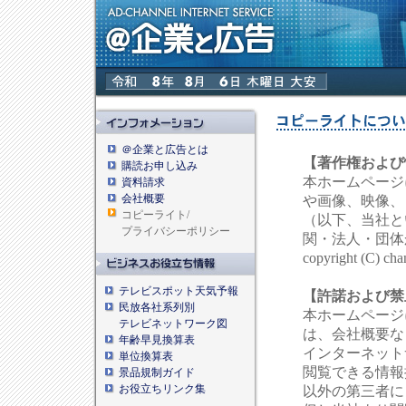
＠企業と広告とは
【著作権および
購読お申し込み
本ホームページ
資料請求
会社概要
や画像、映像、
コピーライト/
（以下、当社と
プライバシーポリシー
関・法人・団体
copyright (C) cha
テレビスポット天気予報
【許諾および禁
民放各社系列別
本ホームページ
テレビネットワーク図
は、会社概要
年齢早見換算表
インターネット
単位換算表
閲覧できる情報
景品規制ガイド
お役立ちリンク集
以外の第三者に